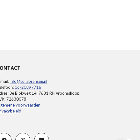
CONTACT
-mail:
info@corabransen.nl
elefoon:
06-20897716
dres: 3e Blokweg 14, 7681 RH Vroomshoop
VK: 72630078
lgemene voorwaarden
rivacybeleid