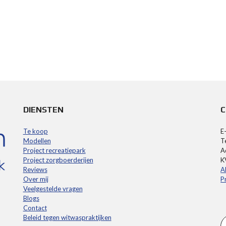
DIENSTEN
Te koop
E
Modellen
T
Project recreatiepark
A
Project zorgboerderijen
K
Reviews
A
Over mij
P
Veelgestelde vragen
Blogs
Contact
Beleid tegen witwaspraktijken